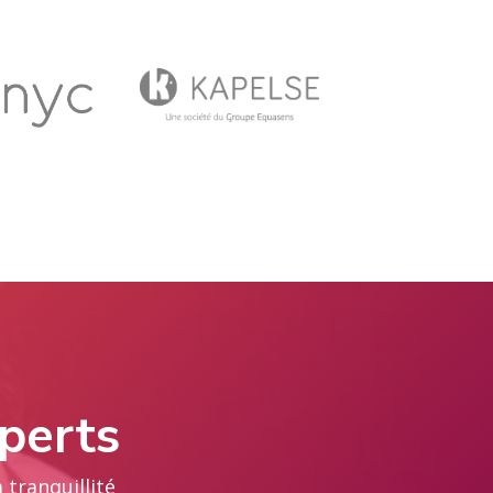
perts
 tranquillité